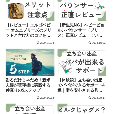
【レビュー】エルゴベビ
【新生児NG】ベビービョ
ー オムニブリーズのメリ
ルンバウンサー（ブリ
ットと付け方のコツをパ
ス）正直レビュー！いつ
パが解説
からいつまで？
2024.10.04
2024.10.03
謝るだけじゃだめ！新米
【体験談】立ち会い出産
夫婦が喧嘩後に実践する
でパパができるサポート4
仲直りの5ステップ
選｜妻を安心させる具体
的な方法
2024.09.18
2024.09.17