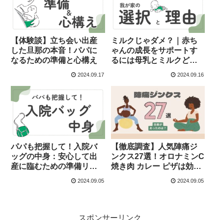
【体験談】立ち会い出産
ミルクじゃダメ？｜赤ち
した旦那の本音！パパに
ゃんの成長をサポートす
なるための準備と心構え
るには母乳とミルクどち
らが良い？
2024.09.17
2024.09.16
パパも把握して！入院バ
【徹底調査】人気陣痛ジ
ッグの中身：安心して出
ンクス27選！オロナミンC
産に臨むための準備リス
焼き肉 カレー ピザは効果
ト
ある？いつから行う？
2024.09.05
2024.09.05
スポンサーリンク