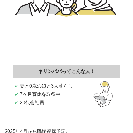
キリンパパってこんな人！
✓
妻と0歳の娘と3人暮らし
✓
7ヶ月育休を取得中
✓
20代会社員
2025年4月から職場復帰予定。