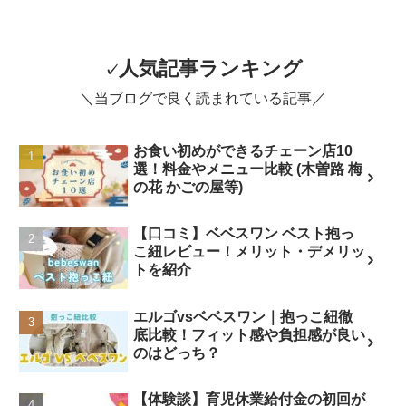
人気記事ランキング
✓
＼当ブログで良く読まれている記事／
お食い初めができるチェーン店10
選！料金やメニュー比較 (木曽路 梅
の花 かごの屋等)
【口コミ】ベベスワン ベスト抱っ
こ紐レビュー！メリット・デメリッ
トを紹介
エルゴvsベベスワン｜抱っこ紐徹
底比較！フィット感や負担感が良い
のはどっち？
【体験談】育児休業給付金の初回が