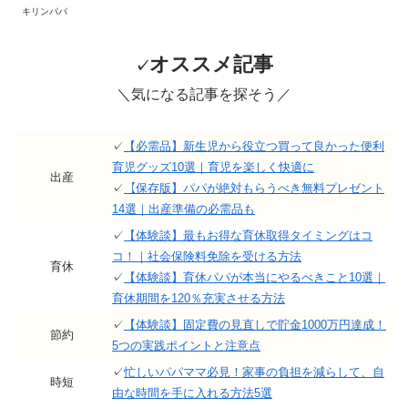
キリンパパ
オススメ記事
✓
＼気になる記事を探そう／
✓
【必需品】新生児から役立つ買って良かった便利
育児グッズ10選｜育児を楽しく快適に
出産
✓
【保存版】パパが絶対もらうべき無料プレゼント
14選｜出産準備の必需品も
✓
【体験談】最もお得な育休取得タイミングはコ
コ！｜社会保険料免除を受ける方法
育休
✓
【体験談】育休パパが本当にやるべきこと10選｜
育休期間を120％充実させる方法
✓
【体験談】固定費の見直しで貯金1000万円達成！
節約
5つの実践ポイントと注意点
✓
忙しいパパママ必見！家事の負担を減らして、自
時短
由な時間を手に入れる方法5選