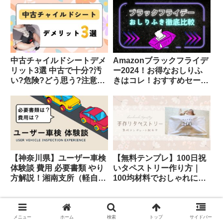
最適
中古チャイルドシートデメ
Amazonブラックフライデ
リット3選 中古で十分?汚
ー2024！お得なおしりふ
い?危険?どう思う?注意点
きはコレ！おすすめセール
と選び方
情報まとめ
【神奈川県】ユーザー車検
【無料テンプレ】100日祝
体験談 費用 必要書類 やり
いタペストリー作り方｜
方解説！湘南支所（軽自動
100均材料でおしゃれに手
車）
作り
スポンサーリンク
メニュー
ホーム
検索
トップ
サイドバー