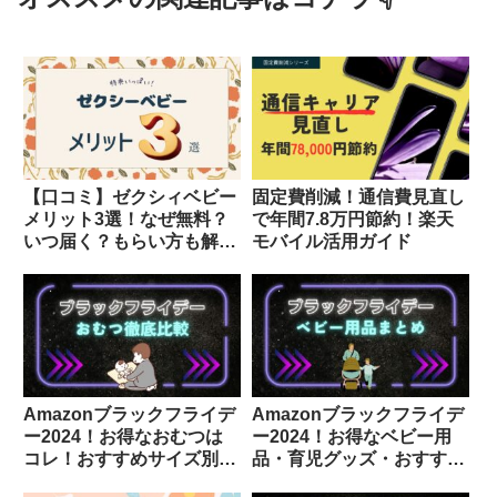
【口コミ】ゼクシィベビー
固定費削減！通信費見直し
メリット3選！なぜ無料？
で年間7.8万円節約！楽天
いつ届く？もらい方も解
モバイル活用ガイド
説！
Amazonブラックフライデ
Amazonブラックフライデ
ー2024！お得なおむつは
ー2024！お得なベビー用
コレ！おすすめサイズ別セ
品・育児グッズ・おすすめ
ール情報
商品はコレ！出産準備にも