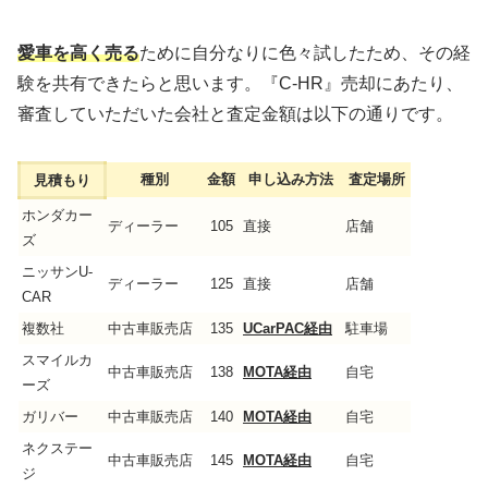
愛車を高く売る
ために自分なりに色々試したため、その経
験を共有できたらと思います。『C-HR』売却にあたり、
審査していただいた会社と査定金額は以下の通りです。
種別
金額
申し込み方法
査定場所
見積もり
ホンダカー
ディーラー
105
直接
店舗
ズ
ニッサンU-
ディーラー
125
直接
店舗
CAR
複数社
中古車販売店
135
UCarPAC経由
駐車場
スマイルカ
中古車販売店
138
MOTA経由
自宅
ーズ
ガリバー
中古車販売店
140
MOTA経由
自宅
ネクステー
中古車販売店
145
MOTA経由
自宅
ジ