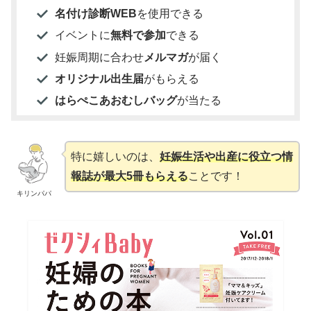
名付け診断WEB
を使用できる
イベントに
無料で参加
できる
妊娠周期に合わせ
メルマガ
が届く
オリジナル出生届
がもらえる
はらぺこあおむしバッグ
が当たる
特に嬉しいのは、
妊娠生活や出産に役立つ情
報誌が最大5冊もらえる
ことです！
キリンパパ