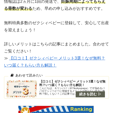
情報誌は2ヵ月に1回の発送で、
妊娠周期によってもらえ
る冊数が変わる
ため、早めの申し込みがおすすめです。
無料特典多数のゼクシィベビーに登録して、安心して出産
を迎えましょう！
詳しいメリットはこちらの記事にまとめました。合わせて
ご覧ください！
≫
【口コミ】ゼクシィベビー メリット3選！なぜ無料？
いつ届く？もらい方も解説！
【口コミ】ゼクシィベビー メリット3選！なぜ無
料？いつ届く？もらい方も解説！
こんにちは、キリンパパ（＠7ikukyupapa）です悩めるパ
パゼクシィベビーに登録するメリットが知りたい本当に無
料？怪しくない？この記事では、そんな悩みにお答えしま
す。早速ですが、結論！キリンパパゼクシィベビーは、完
全無料で有料級の情報誌