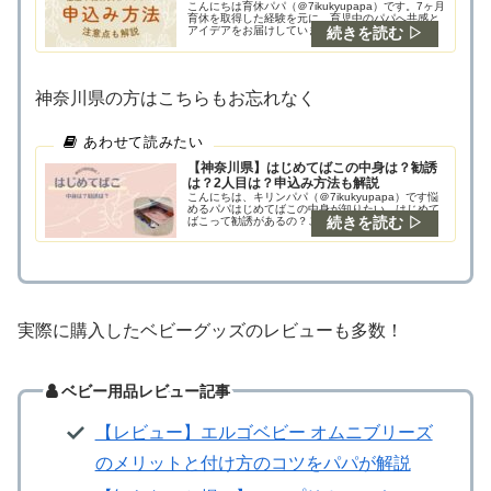
こんにちは育休パパ（＠7ikukyupapa）です。7ヶ月
育休を取得した経験を元に、育児中のパパへ共感と
アイデアをお届けしています。悩めるパパパパでも
貰えるお得な情報無いかなキリンパパAmazonの出
産準備お試しボックスは受け取った？この記
神奈川県の方はこちらもお忘れなく
【神奈川県】はじめてばこの中身は？勧誘
は？2人目は？申込み方法も解説
こんにちは、キリンパパ（＠7ikukyupapa）です悩
めるパパはじめてばこの中身が知りたい…はじめて
ばこって勧誘があるの？この記事では、そんな悩み
にお答えします！早速ですが、結論！キリンパパ中
身は協賛品が11種類も入っています！受取時にパ
実際に購入したベビーグッズのレビューも多数！
ベビー用品レビュー記事
【レビュー】エルゴベビー オムニブリーズ
のメリットと付け方のコツをパパが解説