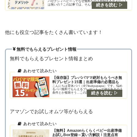
パゼクシィベビーってなぜ無料なの？登録するデメリット
は無いの？この記事では、そんな悩みにお答えします。早
速ですが、結論！キリンパパ無料で利用できるのは、広告
が掲載されているからだ
他にも役立つ記事をたくさん書いています！
無料でもらえるプレゼント情報
無料でもらえるプレセント情報まとめ
【保存版】プレパパママ絶対もらうべき無
料プレゼント15選｜出産準備の必需品も
こんにちは育休パパ（＠7ikukyupapa）です。悩め
るパパ無料でもらえるプレゼントって何があるの？
条件とか複雑そう…この記事では、そんな悩みにお
答えします。キリンパパ無料プレゼントを15個厳選
したよ！申し込み条件も合わせて紹介するねこの
アマゾンでお試しオムツ等がもらえる
【無料】Amazonらくらくベビー出産準備
お試しBox登録～貰い方解説！注意点有