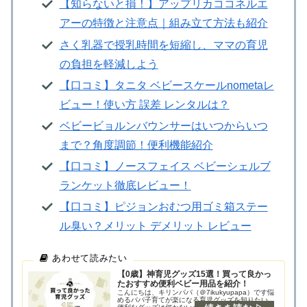
【知らないと損！】アップリカココネルエ
アーの特徴と注意点｜組み立て方法も紹介
さく乳器で授乳時間を短縮し、ママの育児
の負担を軽減しよう
【口コミ】タニタ ベビースケールnometaレ
ビュー！使い方 誤差 レンタルは？
ベビービョルンバウンサーはいつからいつ
まで？角度調節！便利機能紹介
【口コミ】ノースフェイス ベビーシェルブ
ランケット徹底レビュー！
【口コミ】ピジョンおむつ用ゴミ箱ステー
ル臭い？メリット デメリット レビュー
【0歳】神育児グッズ15選！買って良かっ
たおすすめ便利ベビー用品を紹介！
こんにちは、キリンパパ（＠7ikukyupapa）です悩
めるパパ子育てが楽になる育児グッズを知りたい…