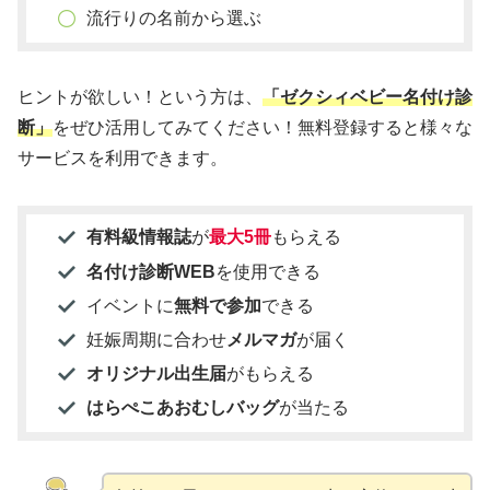
流行りの名前から選ぶ
ヒントが欲しい！という方は、
「ゼクシィベビー名付け診
断」
をぜひ活用してみてください！無料登録すると様々な
サービスを利用できます。
有料級情報誌
が
最大5冊
もらえる
名付け診断WEB
を使用できる
イベントに
無料で参加
できる
妊娠周期に合わせ
メルマガ
が届く
オリジナル出生届
がもらえる
はらぺこあおむしバッグ
が当たる