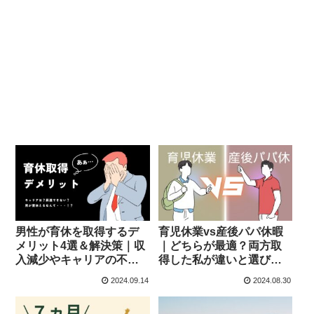
男性が育休を取得するデ
育児休業vs産後パパ休暇
メリット4選＆解決策｜収
｜どちらが最適？両方取
入減少やキャリアの不安
得した私が違いと選び方
の壁
を解説
2024.09.14
2024.08.30